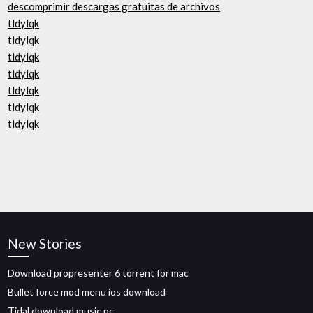
descomprimir descargas gratuitas de archivos
tldylqk
tldylqk
tldylqk
tldylqk
tldylqk
tldylqk
tldylqk
New Stories
Download propresenter 6 torrent for mac
Bullet force mod menu ios download
Tidal download music pc