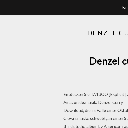
Hom
DENZEL CU
Denzel c
Entdecken Sie TA13OO [Explicit] 
Amazon.de/musik: Denzel Curry – T
Download, die im Falle einer Okto
Clownsmaske schwebt, an einen St
third studio album by American rap