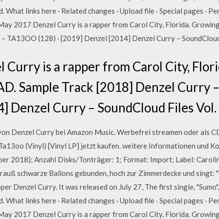
. What links here · Related changes · Upload file · Special pages · Pe
 May 2017 Denzel Curry is a rapper from Carol City, Florida. Grow
 – TA13OO (128) · [2019] Denzel [2014] Denzel Curry – SoundCloud F
Curry is a rapper from Carol City, Flor
. Sample Track [2018] Denzel Curry 
] Denzel Curry – SoundCloud Files Vol. 
von Denzel Curry bei Amazon Music. Werbefrei streamen oder als 
a13oo (Vinyl) [Vinyl LP] jetzt kaufen. weitere Informationen und Ko
ber 2018); Anzahl Disks/Tonträger: 1; Format: Import; Label: Caroli
rauß schwarze Ballons gebunden, hoch zur Zimmerdecke und singt: 
per Denzel Curry. It was released on July 27, The first single, "Sum
. What links here · Related changes · Upload file · Special pages · Pe
 May 2017 Denzel Curry is a rapper from Carol City, Florida. Grow