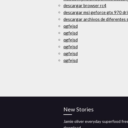
descargar browser rc4
descargar msi geforce gtx 970 dr
descargar archivos de diferentes 
qgfejsd
qgfejsd
qgfejsd
qgfejsd
qgfejsd
qgfejsd
New Stories
Jamie oliver everyday superfood fre
download