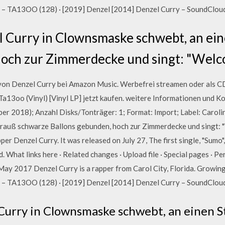
 – TA13OO (128) · [2019] Denzel [2014] Denzel Curry – SoundCloud F
el Curry in Clownsmaske schwebt, an ei
hoch zur Zimmerdecke und singt: "Welc
von Denzel Curry bei Amazon Music. Werbefrei streamen oder als 
a13oo (Vinyl) [Vinyl LP] jetzt kaufen. weitere Informationen und Ko
ber 2018); Anzahl Disks/Tonträger: 1; Format: Import; Label: Caroli
rauß schwarze Ballons gebunden, hoch zur Zimmerdecke und singt: 
per Denzel Curry. It was released on July 27, The first single, "Sum
. What links here · Related changes · Upload file · Special pages · Pe
 May 2017 Denzel Curry is a rapper from Carol City, Florida. Grow
 – TA13OO (128) · [2019] Denzel [2014] Denzel Curry – SoundCloud F
 Curry in Clownsmaske schwebt, an einen 