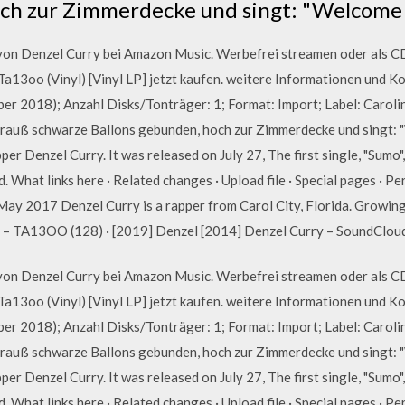
och zur Zimmerdecke und singt: "Welcome
von Denzel Curry bei Amazon Music. Werbefrei streamen oder als 
a13oo (Vinyl) [Vinyl LP] jetzt kaufen. weitere Informationen und Ko
ber 2018); Anzahl Disks/Tonträger: 1; Format: Import; Label: Caroli
rauß schwarze Ballons gebunden, hoch zur Zimmerdecke und singt: 
per Denzel Curry. It was released on July 27, The first single, "Sum
. What links here · Related changes · Upload file · Special pages · Pe
 May 2017 Denzel Curry is a rapper from Carol City, Florida. Grow
 – TA13OO (128) · [2019] Denzel [2014] Denzel Curry – SoundCloud F
von Denzel Curry bei Amazon Music. Werbefrei streamen oder als 
a13oo (Vinyl) [Vinyl LP] jetzt kaufen. weitere Informationen und Ko
ber 2018); Anzahl Disks/Tonträger: 1; Format: Import; Label: Caroli
rauß schwarze Ballons gebunden, hoch zur Zimmerdecke und singt: 
per Denzel Curry. It was released on July 27, The first single, "Sum
. What links here · Related changes · Upload file · Special pages · Pe