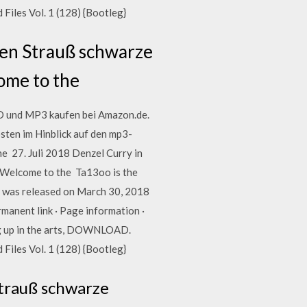
iles Vol. 1 (128) {Bootleg}
nen Strauß schwarze
ome to the
CD und MP3 kaufen bei Amazon.de.
sten im Hinblick auf den mp3-
ne 27. Juli 2018 Denzel Curry in
"Welcome to the Ta13oo is the
o", was released on March 30, 2018
rmanent link · Page information ·
ing up in the arts, DOWNLOAD.
iles Vol. 1 (128) {Bootleg}
Strauß schwarze