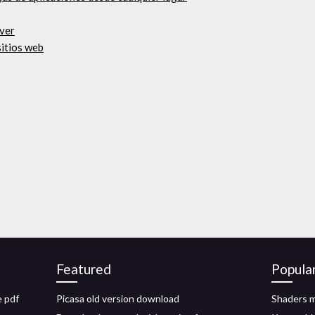
iver
sitios web
Featured
Popula
e pdf
Picasa old version download
Shaders m