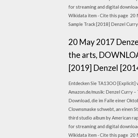
for streaming and digital download
Wikidata item · Cite this page 20
Sample Track [2018] Denzel Curry
20 May 2017 Denzel 
the arts, DOWNLOAD
[2019] Denzel [2014
Entdecken Sie TA13OO [Explicit] 
Amazon.de/musik: Denzel Curry – T
Download, die im Falle einer Okto
Clownsmaske schwebt, an einen St
third studio album by American rap
for streaming and digital download
Wikidata item · Cite this page 20