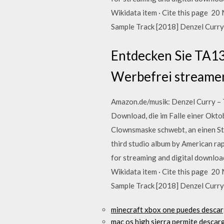
Wikidata item · Cite this page 20
Sample Track [2018] Denzel Curry
Entdecken Sie TA13
Werbefrei streamen
Amazon.de/musik: Denzel Curry – T
Download, die im Falle einer Okto
Clownsmaske schwebt, an einen St
third studio album by American rap
for streaming and digital download
Wikidata item · Cite this page 20
Sample Track [2018] Denzel Curry
minecraft xbox one puedes desca
mac os high sierra permite descar