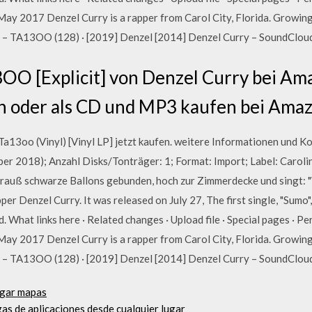
 May 2017 Denzel Curry is a rapper from Carol City, Florida. Grow
 – TA13OO (128) · [2019] Denzel [2014] Denzel Curry – SoundCloud F
OO [Explicit] von Denzel Curry bei Am
 oder als CD und MP3 kaufen bei Amaz
a13oo (Vinyl) [Vinyl LP] jetzt kaufen. weitere Informationen und Ko
ber 2018); Anzahl Disks/Tonträger: 1; Format: Import; Label: Caroli
rauß schwarze Ballons gebunden, hoch zur Zimmerdecke und singt: 
per Denzel Curry. It was released on July 27, The first single, "Sum
. What links here · Related changes · Upload file · Special pages · Pe
 May 2017 Denzel Curry is a rapper from Carol City, Florida. Grow
 – TA13OO (128) · [2019] Denzel [2014] Denzel Curry – SoundCloud F
rgar mapas
gas de aplicaciones desde cualquier lugar