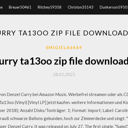
e
Breuer50461
Ritchey59358
Christon35143
Dunkerson5950
RRY TA13OO ZIP FILE DOWNLOAD
SMIGIEL46469
urry ta13oo zip file download 
28.01.2021
von Denzel Curry bei Amazon Music. Werbefrei streamen oder als 
a13oo (Vinyl) [Vinyl LP] jetzt kaufen. weitere Informationen und Ko
ber 2018); Anzahl Disks/Tonträger: 1; Format: Import; Label: Caroli
rauß schwarze Ballons gebunden, hoch zur Zimmerdecke und singt: 
per Denzel Curry. It was released on July 27, The first single, "Sum