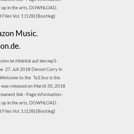
ing up in the arts, DOWNLOAD.
iles Vol. 1 (128) {Bootleg}
azon Music.
on.de.
sten im Hinblick auf den mp3-
ne 27. Juli 2018 Denzel Curry in
"Welcome to the Ta13oo is the
o", was released on March 30, 2018
rmanent link · Page information ·
ing up in the arts, DOWNLOAD.
iles Vol. 1 (128) {Bootleg}