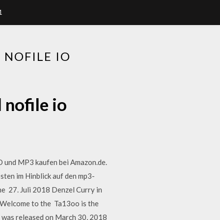
1
 NOFILE IO
nofile io
CD und MP3 kaufen bei Amazon.de.
sten im Hinblick auf den mp3-
ne 27. Juli 2018 Denzel Curry in
"Welcome to the Ta13oo is the
o", was released on March 30, 2018