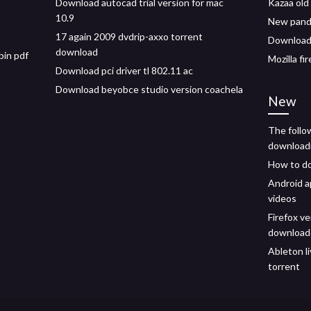
Download autocad trial version for mac
Kazaa old
10.9
New pand
17 again 2009 dvdrip-axxo torrent
Download 
download
bin pdf
Mozilla f
Download pci driver tl 802.11 ac
Download beyobce studio version coachela
New
The follo
downloadin
How to do
Android a
videos
Firefox v
download
Ableton l
torrent